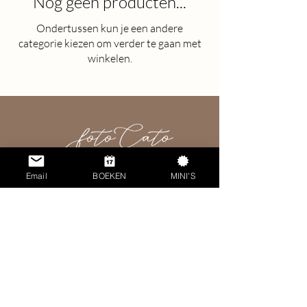
Nog geen producten...
Ondertussen kun je een andere
categorie kiezen om verder te gaan met
winkelen.
Email
BOEKEN
MINI'S
Adres fotostudio:
Bergstraat 23
4735 BA Zegge
Bij Foto Cato draait het om spontaniteit en het
vastleggen van hoe je echt bent.
Of het nu een cakesmash, gezinsmoment of een
zwangere buik is, elk beeld straalt puurheid uit.
Jouw avontuur, ons click-moment, voor altijd