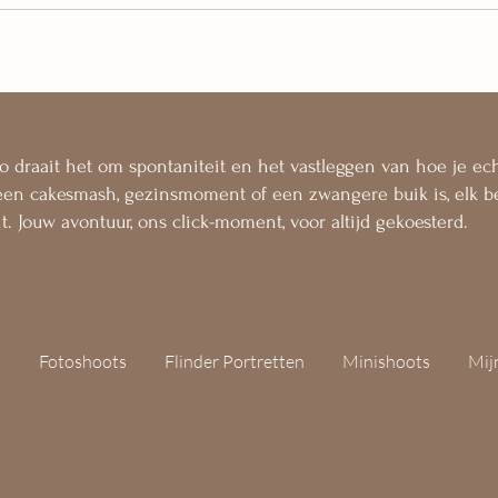
to draait het om spontaniteit en het vastleggen van hoe je ec
een cakesmash, gezinsmoment of een zwangere buik is, elk bee
t. Jouw avontuur, ons click-moment, voor altijd gekoesterd.
o
Fotoshoots
Flinder Portretten
Minishoots
Mijn