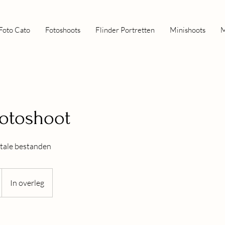
Foto Cato
Fotoshoots
Flinder Portretten
Minishoots
M
fotoshoot
itale bestanden
In overleg