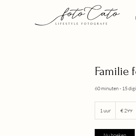
Familie 
60 minuten - 15 dig
299
euro
1 uur
1
€ 299
u
u
Nu boeken