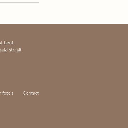
ht bent.
ld straalt
 foto's
Contact